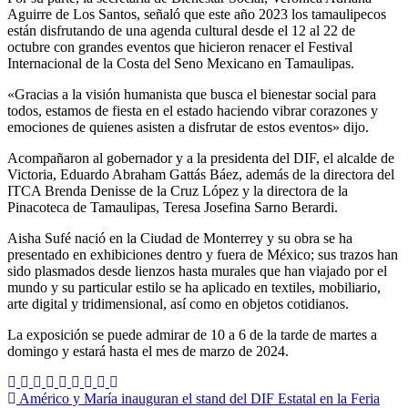
Aguirre de Los Santos, señaló que este año 2023 los tamaulipecos
están disfrutando de una agenda cultural desde el 12 al 22 de
octubre con grandes eventos que hicieron renacer el Festival
Internacional de la Costa del Seno Mexicano en Tamaulipas.
«Gracias a la visión humanista que busca el bienestar social para
todos, estamos de fiesta en el estado haciendo vibrar corazones y
emociones de quienes asisten a disfrutar de estos eventos» dijo.
Acompañaron al gobernador y a la presidenta del DIF, el alcalde de
Victoria, Eduardo Abraham Gattás Báez, además de la directora del
ITCA Brenda Denisse de la Cruz López y la directora de la
Pinacoteca de Tamaulipas, Teresa Josefina Sarno Berardi.
Aisha Sufé nació en la Ciudad de Monterrey y su obra se ha
presentado en exhibiciones dentro y fuera de México; sus trazos han
sido plasmados desde lienzos hasta murales que han viajado por el
mundo y su particular estilo se ha aplicado en textiles, mobiliario,
arte digital y tridimensional, así como en objetos cotidianos.
La exposición se puede admirar de 10 a 6 de la tarde de martes a
domingo y estará hasta el mes de marzo de 2024.
Navegación
Américo y María inauguran el stand del DIF Estatal en la Feria