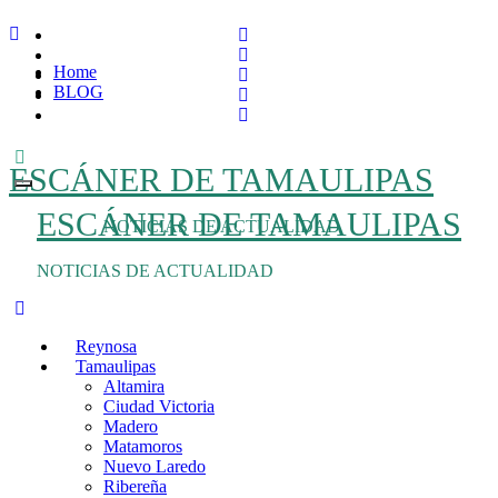
Ir
al
Home
contenido
BLOG
ESCÁNER DE TAMAULIPAS
ESCÁNER DE TAMAULIPAS
NOTICIAS DE ACTUALIDAD
NOTICIAS DE ACTUALIDAD
Reynosa
Tamaulipas
Altamira
Ciudad Victoria
Madero
Matamoros
Nuevo Laredo
Ribereña