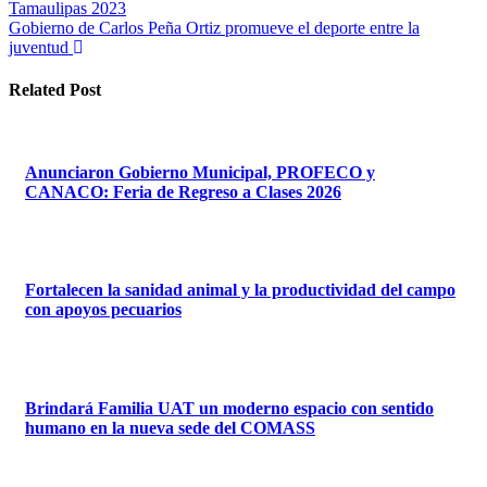
Tamaulipas 2023
de
Gobierno de Carlos Peña Ortiz promueve el deporte entre la
entradas
juventud
Related Post
Anunciaron Gobierno Municipal, PROFECO y
CANACO: Feria de Regreso a Clases 2026
Fortalecen la sanidad animal y la productividad del campo
con apoyos pecuarios
Brindará Familia UAT un moderno espacio con sentido
humano en la nueva sede del COMASS