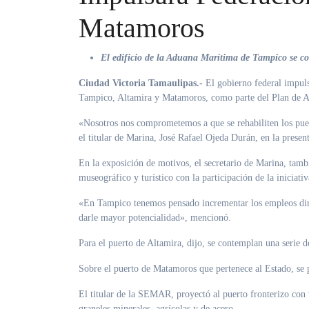
Matamoros
El edificio de la Aduana Marítima de Tampico se con
Ciudad Victoria Tamaulipas.-
El gobierno federal impulsa
Tampico, Altamira y Matamoros, como parte del Plan de A
«Nosotros nos comprometemos a que se rehabiliten los puer
el titular de Marina, José Rafael Ojeda Durán, en la presen
En la exposición de motivos, el secretario de Marina, tamb
museográfico y turístico con la participación de la iniciat
«En Tampico tenemos pensado incrementar los empleos directo
darle mayor potencialidad», mencionó.
Para el puerto de Altamira, dijo, se contemplan una serie de
Sobre el puerto de Matamoros que pertenece al Estado, se p
El titular de la SEMAR, proyectó al puerto fronterizo con 
graneles minerales, agrícolas y de acero.