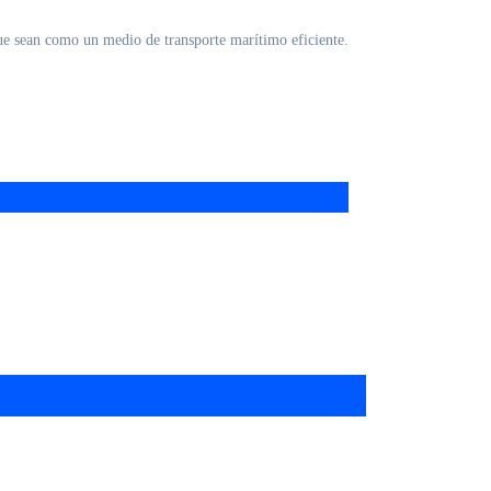
ue sean como un medio de transporte marítimo eficiente.
nza Sectur cursos en línea para
estadores de servicios
ca de Tamaulipas Norte