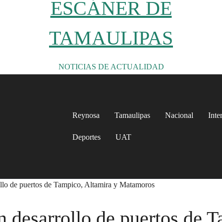
ESCÁNER DE
TAMAULIPAS
NOTICIAS DE ACTUALIDAD
Reynosa
Tamaulipas
Nacional
Inte
Deportes
UAT
llo de puertos de Tampico, Altamira y Matamoros
 desarrollo de puertos de T