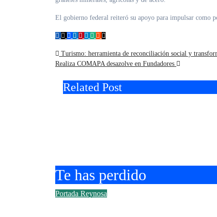
El gobierno federal reiteró su apoyo para impulsar como p
Navegación
Turismo: herramienta de reconciliación social y transfo
Realiza COMAPA desazolve en Fundadores
de
Related Post
entradas
Felicitó Carlos Peña Ortiz a más
390 egresados de la Universidad
Tecnológica de Tamaulipas Nort
Te has perdido
Portada
Reynosa
Felicitó Carlos Peña Ortiz a más 