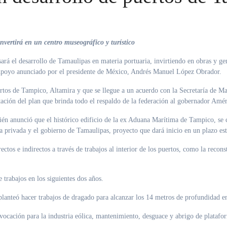
vertirá en un centro museográfico y turístico
rá el desarrollo de Tamaulipas en materia portuaria, invirtiendo en obras y ge
poyo anunciado por el presidente de México, Andrés Manuel López Obrador.
tos de Tampico, Altamira y que se llegue a un acuerdo con la Secretaría de Mar
tación del plan que brinda todo el respaldo de la federación al gobernador Amér
ién anunció que el histórico edificio de la ex Aduana Marítima de Tampico, se c
iva privada y el gobierno de Tamaulipas, proyecto que dará inicio en un plazo e
s e indirectos a través de trabajos al interior de los puertos, como la reconst
 trabajos en los siguientes dos años.
lanteó hacer trabajos de dragado para alcanzar los 14 metros de profundidad en
vocación para la industria eólica, mantenimiento, desguace y abrigo de platafor