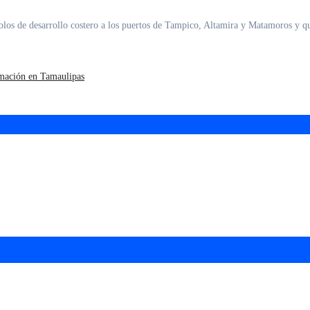
olos de desarrollo costero a los puertos de Tampico, Altamira y Matamoros y q
rmación en Tamaulipas
 de
La UAT, Gobierno del Estado y
La
ganaderos consolidan proyecto
pr
e
“Carne Tam”
de 390 egresados de la Universidad Tecnológi