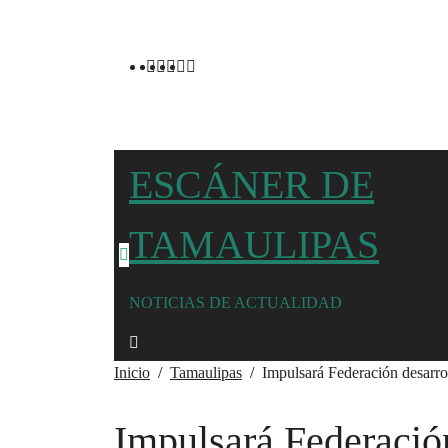
Ir
al
contenido
ESCÁNER DE
TAMAULIPAS
NOTICIAS DE ACTUALIDAD
Inicio
Tamaulipas
Impulsará Federación desarro
Impulsará Federación