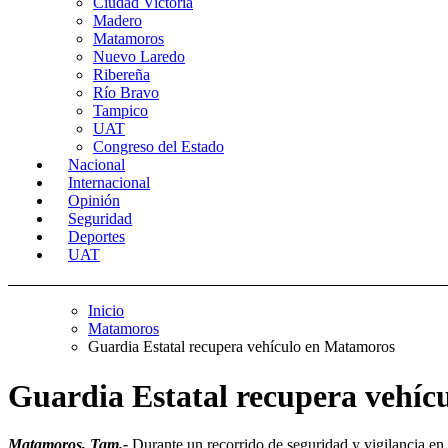
Ciudad Victoria
Madero
Matamoros
Nuevo Laredo
Ribereña
Río Bravo
Tampico
UAT
Congreso del Estado
Nacional
Internacional
Opinión
Seguridad
Deportes
UAT
Inicio
Matamoros
Guardia Estatal recupera vehículo en Matamoros
Guardia Estatal recupera vehí
Matamoros, Tam.-
Durante un recorrido de seguridad y vigilancia en