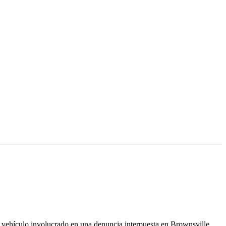
 vehículo involucrado en una denuncia interpuesta en Brownsville,