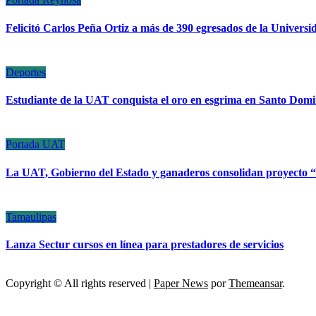
Felicitó Carlos Peña Ortiz a más de 390 egresados de la Univers
Deportes
Estudiante de la UAT conquista el oro en esgrima en Santo Dom
Portada
UAT
La UAT, Gobierno del Estado y ganaderos consolidan proyecto
Tamaulipas
Lanza Sectur cursos en línea para prestadores de servicios
Copyright © All rights reserved
|
Paper News
por
Themeansar
.
ESCÁNER DE TAMAULIPAS