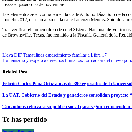
Texas el pasado 16 de noviembre.
Los elementos se encontraban en la Calle Antonio Díaz Soto de la co
modelo 2012, el se localizó en la calle Lorenzo Mendez Soto de la mi
Tras verificar el número de serie en el Sistema Nacional de Vehículo
de Brownsville, Texas, fue remitido a la Fiscalía General de la Repúb
Navegación
Lleva DIF Tamaulipas esparcimiento familiar a Libre 17
Humanismo y respeto a derechos humanos; formación del nuevo poli
de
entradas
Related Post
Felicitó Carlos Peña Ortiz a más de 390 egresados de la Univers
La UAT, Gobierno del Estado y ganaderos consolidan proyecto
Tamaulipas reforzará su política social para seguir reduciendo 
Te has perdido
Portada
Reynosa