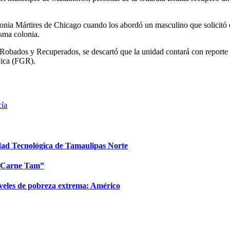
lonia Mártires de Chicago cuando los abordó un masculino que solicit
sma colonia.
s Robados y Recuperados, se descartó que la unidad contará con reporte 
lica (FGR).
cía
idad Tecnológica de Tamaulipas Norte
 “Carne Tam”
niveles de pobreza extrema: Américo