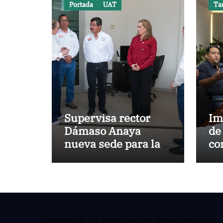
Portada
UAT
Ta
Supervisa rector
Im
Dámaso Anaya
de
nueva sede para la
co
Facultad de
hi
Arquitectura de la
Ar
UAT en Ciudad
Victoria
Copyright © All rights reserved
|
Paper News
por