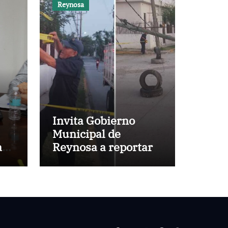
Reynosa
Invita Gobierno
Municipal de
a
Reynosa a reportar
cables y postes
s
caídos