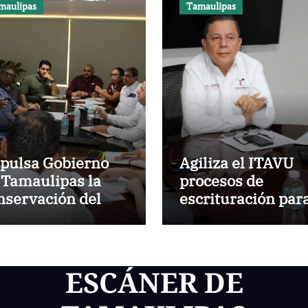
maulipas
Tamaulipas
pulsa Gobierno
Agiliza el ITAVU
 Tamaulipas la
procesos de
nservación del
escrituración par
stórico Mercado
brindar certeza
güelles
patrimonial a má
familias de
Tamaulipas
ESCÁNER DE