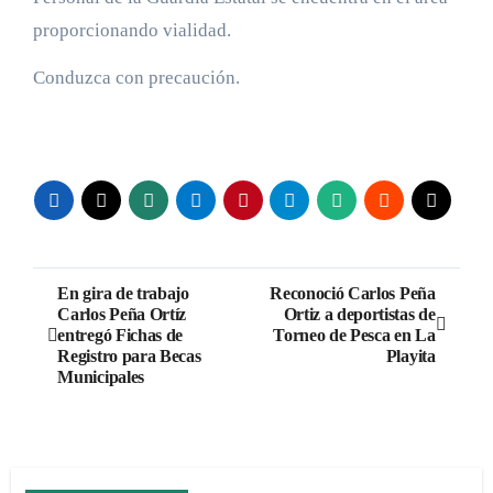
proporcionando vialidad.
Conduzca con precaución.
Navegación
En gira de trabajo
Reconoció Carlos Peña
Carlos Peña Ortíz
Ortiz a deportistas de
de
entregó Fichas de
Torneo de Pesca en La
Registro para Becas
Playita
entradas
Municipales