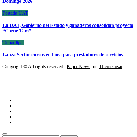
Domingo 2026
Portada
UAT
La UAT, Gobierno del Estado y ganaderos consolidan proyecto
“Carne Tam”
Tamaulipas
Lanza Sectur cursos en línea para prestadores de servicios
Copyright © All rights reserved
|
Paper News
por
Themeansar
.
ESCÁNER DE TAMAULIPAS
NOTICIAS DE ACTUALIDAD