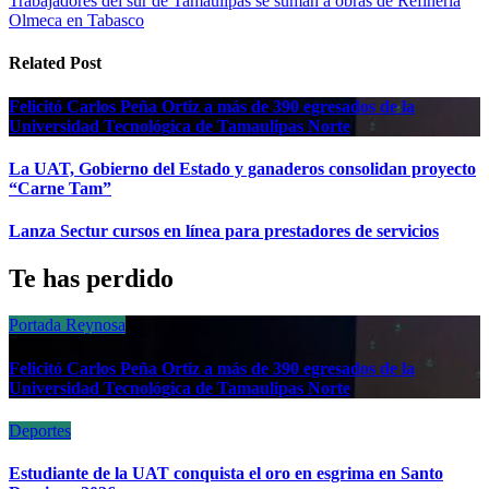
Trabajadores del sur de Tamaulipas se suman a obras de Refinería
de
Olmeca en Tabasco
entradas
Related Post
Felicitó Carlos Peña Ortiz a más de 390 egresados de la
Universidad Tecnológica de Tamaulipas Norte
La UAT, Gobierno del Estado y ganaderos consolidan proyecto
“Carne Tam”
Lanza Sectur cursos en línea para prestadores de servicios
Te has perdido
Portada
Reynosa
Felicitó Carlos Peña Ortiz a más de 390 egresados de la
Universidad Tecnológica de Tamaulipas Norte
Deportes
Estudiante de la UAT conquista el oro en esgrima en Santo