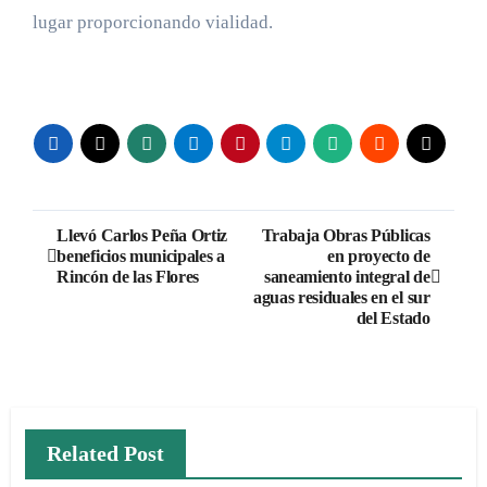
lugar proporcionando vialidad.
Navegación
Llevó Carlos Peña Ortiz
Trabaja Obras Públicas
beneficios municipales a
en proyecto de
de
Rincón de las Flores
saneamiento integral de
aguas residuales en el sur
entradas
del Estado
Related Post