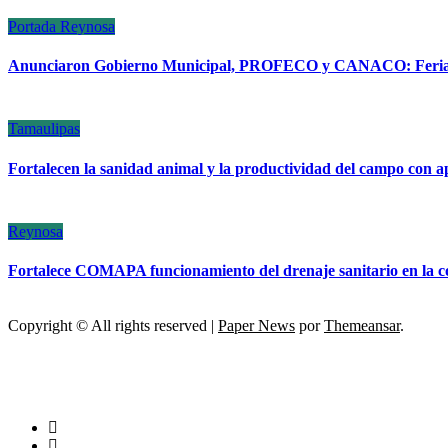
Portada
Reynosa
Anunciaron Gobierno Municipal, PROFECO y CANACO: Feria d
Tamaulipas
Fortalecen la sanidad animal y la productividad del campo con a
Reynosa
Fortalece COMAPA funcionamiento del drenaje sanitario en la c
Copyright © All rights reserved
|
Paper News
por
Themeansar
.
ESCÁNER DE TAMAULIPAS
NOTICIAS DE ACTUALIDAD