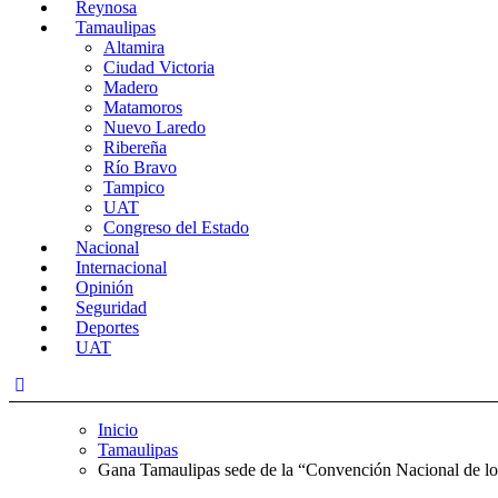
Reynosa
Tamaulipas
Altamira
Ciudad Victoria
Madero
Matamoros
Nuevo Laredo
Ribereña
Río Bravo
Tampico
UAT
Congreso del Estado
Nacional
Internacional
Opinión
Seguridad
Deportes
UAT
Inicio
Tamaulipas
Gana Tamaulipas sede de la “Convención Nacional de lo