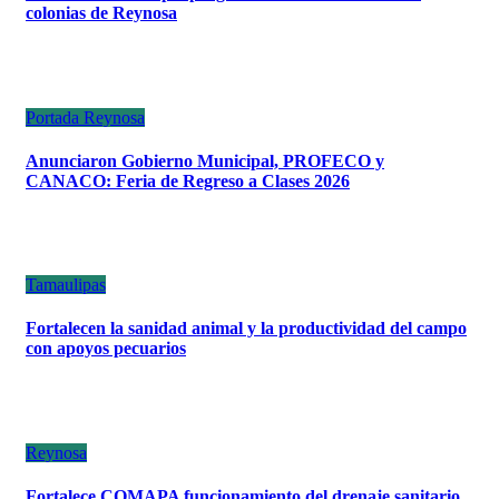
colonias de Reynosa
Portada
Reynosa
Anunciaron Gobierno Municipal, PROFECO y
CANACO: Feria de Regreso a Clases 2026
Tamaulipas
Fortalecen la sanidad animal y la productividad del campo
con apoyos pecuarios
Reynosa
Fortalece COMAPA funcionamiento del drenaje sanitario