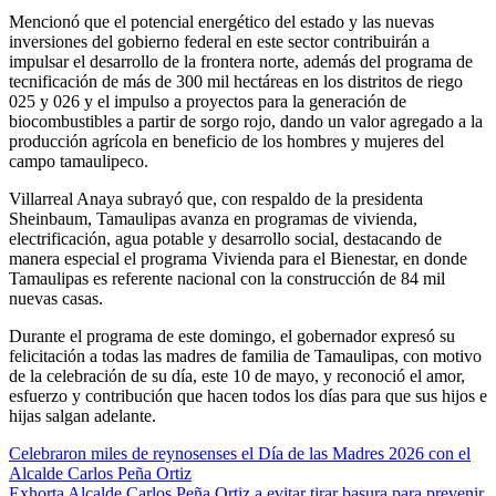
Mencionó que el potencial energético del estado y las nuevas
inversiones del gobierno federal en este sector contribuirán a
impulsar el desarrollo de la frontera norte, además del programa de
tecnificación de más de 300 mil hectáreas en los distritos de riego
025 y 026 y el impulso a proyectos para la generación de
biocombustibles a partir de sorgo rojo, dando un valor agregado a la
producción agrícola en beneficio de los hombres y mujeres del
campo tamaulipeco.
Villarreal Anaya subrayó que, con respaldo de la presidenta
Sheinbaum, Tamaulipas avanza en programas de vivienda,
electrificación, agua potable y desarrollo social, destacando de
manera especial el programa Vivienda para el Bienestar, en donde
Tamaulipas es referente nacional con la construcción de 84 mil
nuevas casas.
Durante el programa de este domingo, el gobernador expresó su
felicitación a todas las madres de familia de Tamaulipas, con motivo
de la celebración de su día, este 10 de mayo, y reconoció el amor,
esfuerzo y contribución que hacen todos los días para que sus hijos e
hijas salgan adelante.
Navegación
Celebraron miles de reynosenses el Día de las Madres 2026 con el
Alcalde Carlos Peña Ortiz
de
Exhorta Alcalde Carlos Peña Ortiz a evitar tirar basura para prevenir