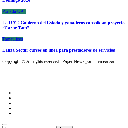
Domingo 2026
Portada
UAT
La UAT, Gobierno del Estado y ganaderos consolidan proyecto
“Carne Tam”
Tamaulipas
Lanza Sectur cursos en línea para prestadores de servicios
Copyright © All rights reserved
|
Paper News
por
Themeansar
.
ESCÁNER DE TAMAULIPAS
NOTICIAS DE ACTUALIDAD
Buscar: