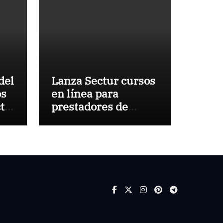
del
Lanza Sectur cursos
os
en línea para
to
prestadores de
servicios