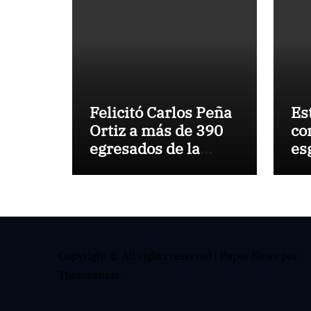
Felicitó Carlos Peña
Es
Ortiz a más de 390
co
egresados de la
es
Universidad
Do
Tecnológica de
Tamaulipas Norte
Copyright © All rights reserved
|
Paper News
por
Themeansar
.