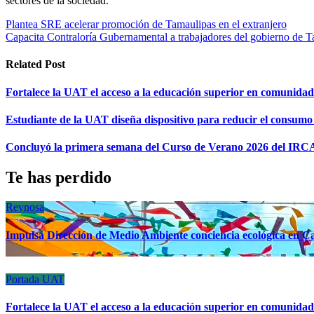
sectores de la sociedad.
Navegación
Plantea SRE acelerar promoción de Tamaulipas en el extranjero
Capacita Contraloría Gubernamental a trabajadores del gobierno de 
de
entradas
Related Post
Fortalece la UAT el acceso a la educación superior en comunidad
Estudiante de la UAT diseña dispositivo para reducir el consumo e
Concluyó la primera semana del Curso de Verano 2026 del IRC
Te has perdido
Reynosa
Impulsa Dirección de Medio Ambiente conciencia ecológica en
Portada
UAT
Fortalece la UAT el acceso a la educación superior en comunidad