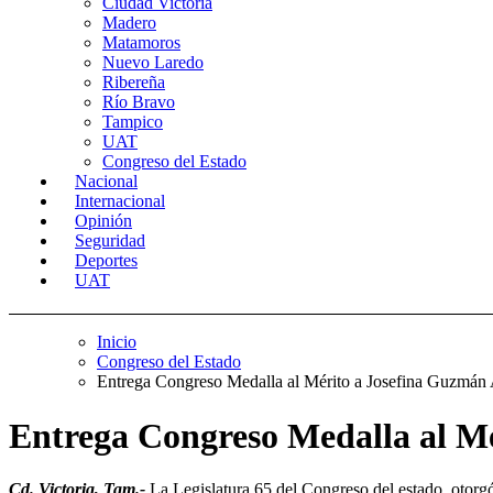
Ciudad Victoria
Madero
Matamoros
Nuevo Laredo
Ribereña
Río Bravo
Tampico
UAT
Congreso del Estado
Nacional
Internacional
Opinión
Seguridad
Deportes
UAT
Inicio
Congreso del Estado
Entrega Congreso Medalla al Mérito a Josefina Guzmá
Entrega Congreso Medalla al M
Cd. Victoria, Tam.-
La Legislatura 65 del Congreso del estado, otorgó