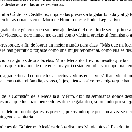
a destacado en las artes escénicas.
ndra Cárdenas Castillejos, impuso las preseas a la galardonada y al ga
en letras doradas en el Muro de Honor de este Poder Legislativo.
ualdad de género, y en su mensaje destacó el orgullo de ser la primera
s de violencia, pero nunca me asumí como víctima gracias al feminismo
rresponde, a fin de lograr un mejor mundo para ellas, “Más que mi luch
 le han permitido forjarse como una mujer fenomenal, como ella se des
ncionar algunas de sus facetas, Mtro. Medardo Treviño, resaltó que la c
ios que actualmente que en su mayoría están en ruinas, recuperarán en 
agradeció cada uno de los aspectos vividos en su versátil actividad pr
Me acompaña mi familia, esposa, hijos, nietos, así como amigos que han s
 de la Comisión de la Medalla al Mérito, dio una semblanza donde dest
rofesional que los hizo merecedores de este galardón, sobre todo por s
l se determinó otorgar estas preseas, precisando que por única vez se in
ingencia sanitaria.
órdenes de Gobierno, Alcaldes de los distintos Municipios el Estado, int