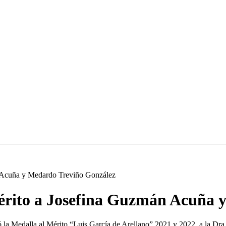
n Acuña y Medardo Treviño González
érito a Josefina Guzmán Acuña 
 la Medalla al Mérito “Luis García de Arellano” 2021 y 2022, a la Dra