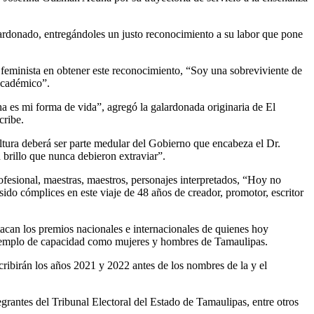
lardonado, entregándoles un justo reconocimiento a su labor que pone
 feminista en obtener este reconocimiento, “Soy una sobreviviente de
 académico”.
a es mi forma de vida”, agregó la galardonada originaria de El
cribe.
ultura deberá ser parte medular del Gobierno que encabeza el Dr.
brillo que nunca debieron extraviar”.
ofesional, maestras, maestros, personajes interpretados, “Hoy no
ido cómplices en este viaje de 48 años de creador, promotor, escritor
acan los premios nacionales e internacionales de quienes hoy
u ejemplo de capacidad como mujeres y hombres de Tamaulipas.
scribirán los años 2021 y 2022 antes de los nombres de la y el
egrantes del Tribunal Electoral del Estado de Tamaulipas, entre otros