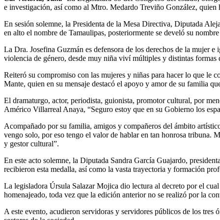
e investigación, así como al Mtro. Medardo Treviño González, quien h
En sesión solemne, la Presidenta de la Mesa Directiva, Diputada Aleja
en alto el nombre de Tamaulipas, posteriormente se develó su nombre 
La Dra. Josefina Guzmán es defensora de los derechos de la mujer e ig
violencia de género, desde muy niña viví múltiples y distintas forma
Reiteró su compromiso con las mujeres y niñas para hacer lo que le co
Mante, quien en su mensaje destacó el apoyo y amor de su familia que
El dramaturgo, actor, periodista, guionista, promotor cultural, por me
Américo Villarreal Anaya, “Seguro estoy que en su Gobierno los espac
Acompañado por su familia, amigos y compañeros del ámbito artístico, 
vengo solo, por eso tengo el valor de hablar en tan honrosa tribuna. 
y gestor cultural”.
En este acto solemne, la Diputada Sandra García Guajardo, presidenta
recibieron esta medalla, así como la vasta trayectoria y formación p
La legisladora Úrsula Salazar Mojica dio lectura al decreto por el cua
homenajeado, toda vez que la edición anterior no se realizó por la cont
A este evento, acudieron servidoras y servidores públicos de los tres 