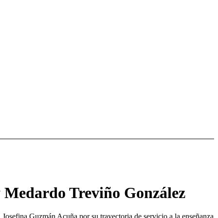
y Medardo Treviño González
. Josefina Guzmán Acuña por su trayectoria de servicio a la enseñanza