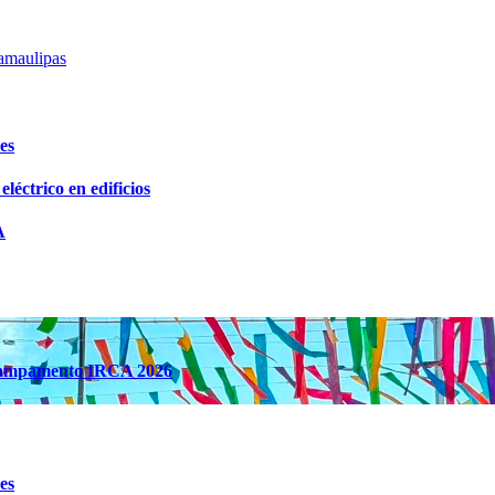
Tamaulipas
es
léctrico en edificios
A
 Campamento IRCA 2026
es