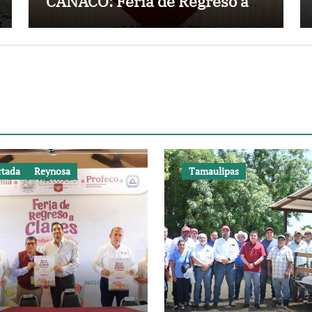
CANACO: Feria de Regreso a
Clases 2026
rtada
Reynosa
Tamaulipas