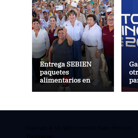
Entrega SEBIEN
Ga
paquetes
ot
alimentarios en
pa
Tampico
Ju
Ce
de
Copyright © All rights reserved
|
Paper News
por
Themeansar
.