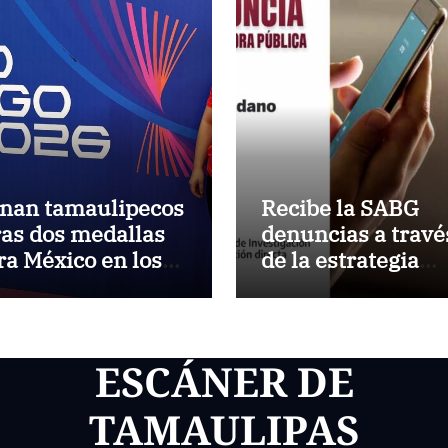
nan tamaulipecos
Recibe la SABG
ras dos medallas
denuncias a travé
ra México en los
de la estrategia
egos
digital «Tamaulip
ntroamericanos y
te conecta»
l Caribe
ESCÁNER DE
TAMAULIPAS