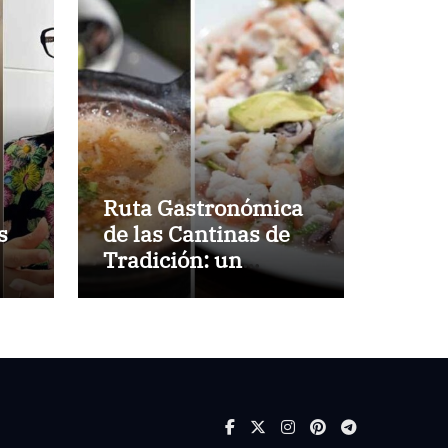
Ruta Gastronómica
s
de las Cantinas de
Tradición: un
as
recorrido por la
historia viva de
Tampico