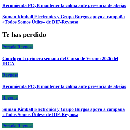
Recomienda PCyB mantener la calma ante presencia de abejas
Suman Kimball Electronics y Grupo Burgos apoyo a campaña
«Todos Somos Útiles» de DIF-Reynosa
Te has perdido
Portada
Reynosa
Concluyó la primera semana del Curso de Verano 2026 del
IRCA
Reynosa
Recomienda PCyB mantener la calma ante presencia de abejas
Reynosa
Suman Kimball Electronics y Grupo Burgos apoyo a campaña
«Todos Somos Útiles» de DIF-Reynosa
Portada
Reynosa