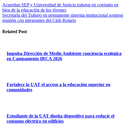
Navegación
Acuerdan SEP y Universidad de Justicia trabajar en conjunto en
bien de la educación de los jóvenes
de
Secretaría del Trabajo en permanente sinergia institucional sostiene
entradas
reunión con integrantes del Club Rotario
Related Post
Impulsa Dirección de Medio Ambiente conciencia ecológica
en Campamento IRCA 2026
Fortalece la UAT el acceso a la educación superior en
comunidades
Estudiante de la UAT diseña dispositivo para reducir el
consumo eléctrico en edificios