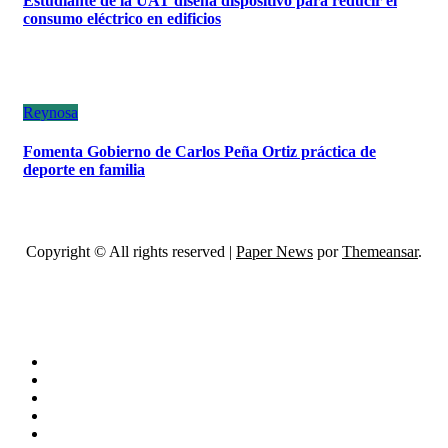
Estudiante de la UAT diseña dispositivo para reducir el
consumo eléctrico en edificios
Reynosa
Fomenta Gobierno de Carlos Peña Ortiz práctica de
deporte en familia
Copyright © All rights reserved
|
Paper News
por
Themeansar
.
ESCÁNER DE TAMAULIPAS
NOTICIAS DE ACTUALIDAD