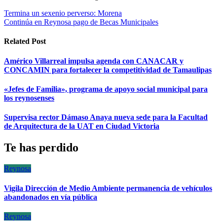
Navegación
Termina un sexenio perverso: Morena
Continúa en Reynosa pago de Becas Municipales
de
entradas
Related Post
Américo Villarreal impulsa agenda con CANACAR y
CONCAMIN para fortalecer la competitividad de Tamaulipas
«Jefes de Familia», programa de apoyo social municipal para
los reynosenses
Supervisa rector Dámaso Anaya nueva sede para la Facultad
de Arquitectura de la UAT en Ciudad Victoria
Te has perdido
Reynosa
Vigila Dirección de Medio Ambiente permanencia de vehículos
abandonados en vía pública
Reynosa