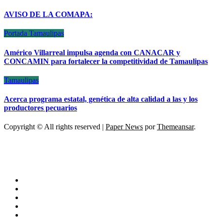
AVISO DE LA COMAPA:
Portada
Tamaulipas
Américo Villarreal impulsa agenda con CANACAR y
CONCAMIN para fortalecer la competitividad de Tamaulipas
Tamaulipas
Acerca programa estatal, genética de alta calidad a las y los
productores pecuarios
Copyright © All rights reserved
|
Paper News
por
Themeansar
.
ESCÁNER DE TAMAULIPAS
NOTICIAS DE ACTUALIDAD