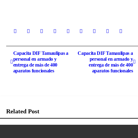
Navegación
Capacita DIF Tamaulipas a
Capacita DIF Tamaulipas a
personal en armado y
personal en armado y
de
entrega de más de 400
entrega de más de 400
aparatos funcionales
aparatos funcionales
entradas
Related Post