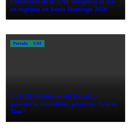
Estudiante de la UAT conquista el oro
en esgrima en Santo Domingo 2026
Portada
UAT
La UAT, Gobierno del Estado y
ganaderos consolidan proyecto “Carne
Tam”