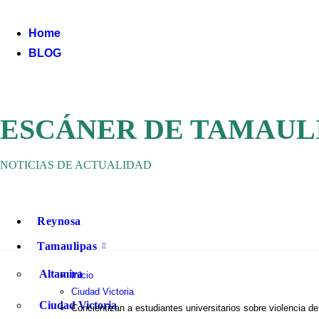
Ir
al
Home
contenido
BLOG
ESCÁNER DE TAMAUL
NOTICIAS DE ACTUALIDAD
Reynosa
Tamaulipas
Altamira
Inicio
Ciudad Victoria
Ciudad Victoria
Concientizan a estudiantes universitarios sobre violencia d