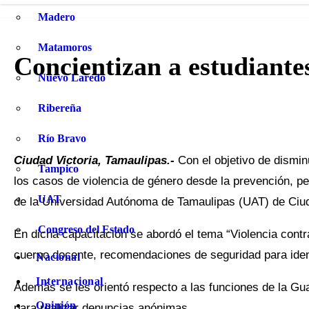
Madero
Matamoros
Concientizan a estudiante
Nuevo Laredo
Ribereña
Río Bravo
Ciudad Victoria, Tamaulipas.-
Con el objetivo de dismin
Tampico
los casos de violencia de género desde la prevención, pe
UAT
de la Universidad Autónoma de Tamaulipas (UAT) de Ciud
Congreso del Estado
En dicha capacitación se abordó el tema “Violencia contra
cuerpo docente, recomendaciones de seguridad para identi
Nacional
Internacional
Además se les orientó respecto a las funciones de la Gua
Opinión
para realizar denuncias anónimas.