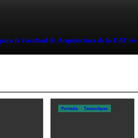
ara la Facultad de Arquitectura de la UAT en 
Portada
Tamaulipas