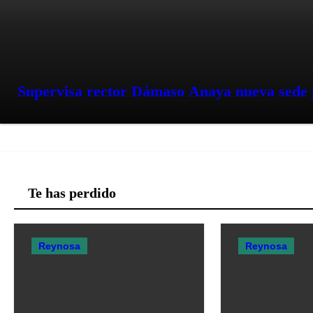
Supervisa rector Dámaso Anaya nueva sede p
Te has perdido
Reynosa
Reynosa