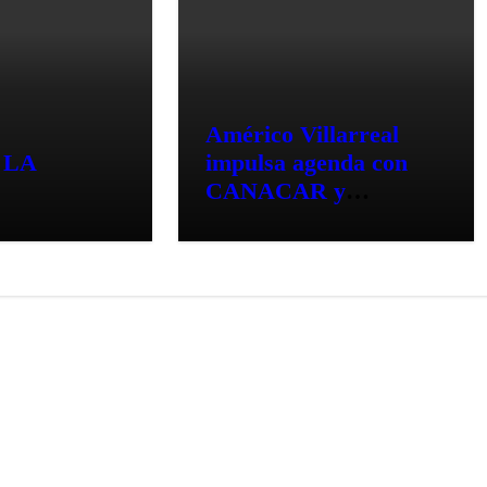
Américo Villarreal
 LA
impulsa agenda con
CANACAR y
CONCAMIN para
fortalecer la
competitividad de
Tamaulipas
IPAS