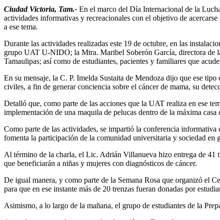
Ciudad Victoria, Tam.-
En el marco del Día Internacional de la Luch
actividades informativas y recreacionales con el objetivo de acercarse
a ese tema.
Durante las actividades realizadas este 19 de octubre, en las instalac
grupo UAT U-NIDO; la Mtra. Maribel Soberón García, directora de la 
Tamaulipas; así como de estudiantes, pacientes y familiares que acuden
En su mensaje, la C. P. Imelda Sustaita de Mendoza dijo que ese tipo d
civiles, a fin de generar conciencia sobre el cáncer de mama, su dete
Detalló que, como parte de las acciones que la UAT realiza en ese tema
implementación de una maquila de pelucas dentro de la máxima casa d
Como parte de las actividades, se impartió la conferencia informativ
fomenta la participación de la comunidad universitaria y sociedad en g
Al término de la charla, el Lic. Adrián Villanueva hizo entrega de 41 
que beneficiarán a niñas y mujeres con diagnósticos de cáncer.
De igual manera, y como parte de la Semana Rosa que organizó el Cent
para que en ese instante más de 20 trenzas fueran donadas por estudiant
Asimismo, a lo largo de la mañana, el grupo de estudiantes de la Prep