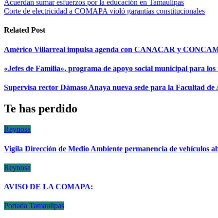
Navegación
Acuerdan sumar esfuerzos por la educación en Tamaulipas
Corte de electricidad a COMAPA violó garantías constitucionales
de
entradas
Related Post
Américo Villarreal impulsa agenda con CANACAR y CONCAMIN 
«Jefes de Familia», programa de apoyo social municipal para los
Supervisa rector Dámaso Anaya nueva sede para la Facultad de 
Te has perdido
Reynosa
Vigila Dirección de Medio Ambiente permanencia de vehículos a
Reynosa
AVISO DE LA COMAPA:
Portada
Tamaulipas