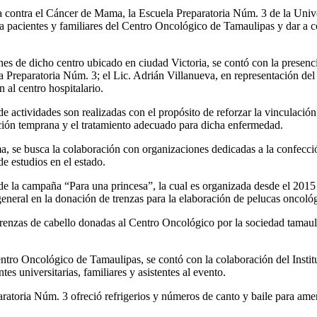
a contra el Cáncer de Mama, la Escuela Preparatoria Núm. 3 de la Uni
 a pacientes y familiares del Centro Oncológico de Tamaulipas y dar a co
iones de dicho centro ubicado en ciudad Victoria, se contó con la prese
Preparatoria Núm. 3; el Lic. Adrián Villanueva, en representación del
 al centro hospitalario.
e actividades son realizadas con el propósito de reforzar la vinculación
cción temprana y el tratamiento adecuado para dicha enfermedad.
, se busca la colaboración con organizaciones dedicadas a la confección
e estudios en el estado.
a de la campaña “Para una princesa”, la cual es organizada desde el 20
eneral en la donación de trenzas para la elaboración de pelucas oncológ
trenzas de cabello donadas al Centro Oncológico por la sociedad tamaulip
ro Oncológico de Tamaulipas, se contó con la colaboración del Institut
es universitarias, familiares y asistentes al evento.
aratoria Núm. 3 ofreció refrigerios y números de canto y baile para amen