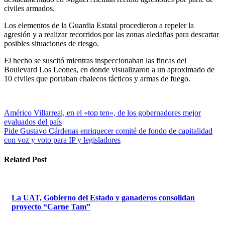
civiles armados.
Los elementos de la Guardia Estatal procedieron a repeler la
agresión y a realizar recorridos por las zonas aledañas para descartar
posibles situaciones de riesgo.
El hecho se suscitó mientras inspeccionaban las fincas del
Boulevard Los Leones, en donde visualizaron a un aproximado de
10 civiles que portaban chalecos tácticos y armas de fuego.
Navegación
Américo Villarreal, en el «top ten», de los gobernadores mejor
evaluados del país
de
Pide Gustavo Cárdenas enriquecer comité de fondo de capitalidad
entradas
con voz y voto para IP y legisladores
Related Post
La UAT, Gobierno del Estado y ganaderos consolidan
proyecto “Carne Tam”