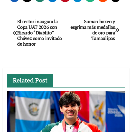
Navegación
El rector inaugura la
Suman boxeo y
Copa UAT 2026 con
esgrima más medallas
de
Ricardo “Diablito”
de oro para
Chávez como invitado
Tamaulipas
entradas
de honor
Related Post