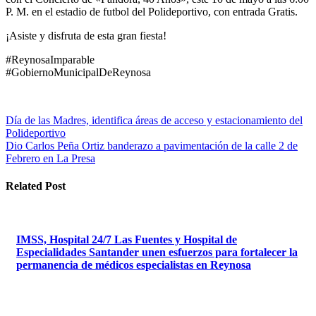
P. M. en el estadio de futbol del Polideportivo, con entrada Gratis.
¡Asiste y disfruta de esta gran fiesta!
#ReynosaImparable
#GobiernoMunicipalDeReynosa
Navegación
Día de las Madres, identifica áreas de acceso y estacionamiento del
Polideportivo
de
Dio Carlos Peña Ortiz banderazo a pavimentación de la calle 2 de
entradas
Febrero en La Presa
Related Post
IMSS, Hospital 24/7 Las Fuentes y Hospital de
Especialidades Santander unen esfuerzos para fortalecer la
permanencia de médicos especialistas en Reynosa