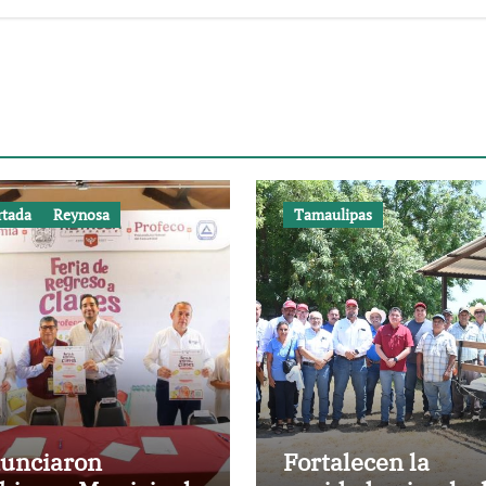
rtada
Reynosa
Tamaulipas
unciaron
Fortalecen la