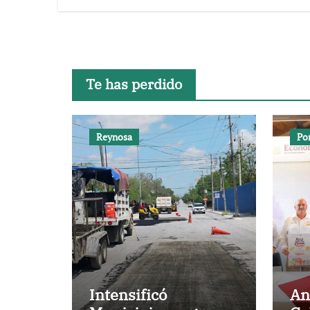
Te has perdido
Reynosa
Po
Intensificó
An