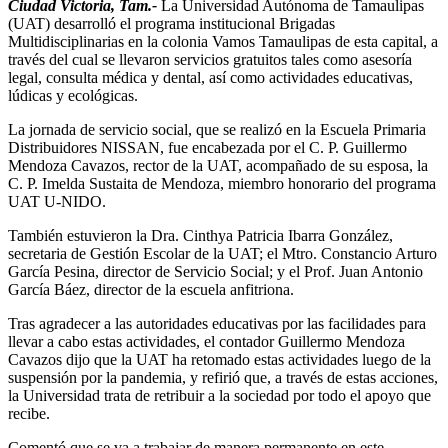
Ciudad Victoria, Tam.-
La Universidad Autónoma de Tamaulipas
(UAT) desarrolló el programa institucional Brigadas
Multidisciplinarias en la colonia Vamos Tamaulipas de esta capital, a
través del cual se llevaron servicios gratuitos tales como asesoría
legal, consulta médica y dental, así como actividades educativas,
lúdicas y ecológicas.
La jornada de servicio social, que se realizó en la Escuela Primaria
Distribuidores NISSAN, fue encabezada por el C. P. Guillermo
Mendoza Cavazos, rector de la UAT, acompañado de su esposa, la
C. P. Imelda Sustaita de Mendoza, miembro honorario del programa
UAT U-NIDO.
También estuvieron la Dra. Cinthya Patricia Ibarra González,
secretaria de Gestión Escolar de la UAT; el Mtro. Constancio Arturo
García Pesina, director de Servicio Social; y el Prof. Juan Antonio
García Báez, director de la escuela anfitriona.
Tras agradecer a las autoridades educativas por las facilidades para
llevar a cabo estas actividades, el contador Guillermo Mendoza
Cavazos dijo que la UAT ha retomado estas actividades luego de la
suspensión por la pandemia, y refirió que, a través de estas acciones,
la Universidad trata de retribuir a la sociedad por todo el apoyo que
recibe.
Comentó que se va a trabajar de manera permanente en este