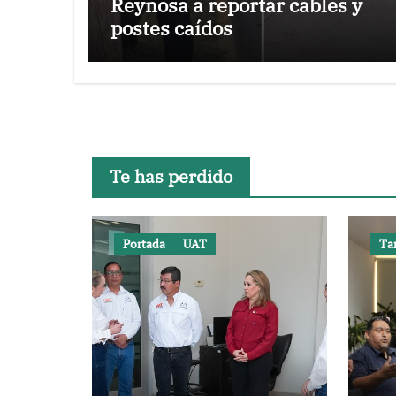
Reynosa a reportar cables y
postes caídos
Te has perdido
Portada
UAT
Ta