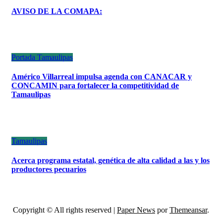
AVISO DE LA COMAPA:
Portada
Tamaulipas
Américo Villarreal impulsa agenda con CANACAR y
CONCAMIN para fortalecer la competitividad de
Tamaulipas
Tamaulipas
Acerca programa estatal, genética de alta calidad a las y los
productores pecuarios
Copyright © All rights reserved
|
Paper News
por
Themeansar
.