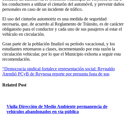
los conductores a utilizar el cinturón del automóvil, y prevenir daños
personales en caso de un incidente de tráfico.
El uso del cinturón automotriz es una medida de seguridad
necesaria, que, de acuerdo al Reglamento de Tránsito, es de carácter
obligatorio para el conductor y cada uno de sus pasajeros al estar el
vehículo en circulación.
Gran parte de la población finalizó su período vacacional, y los
estudiantes retornaron a clases, incrementando por esta razón la
circulación vehicular, por lo que el Municipio exhorta a seguir esta
recomendación.
Navegación
“Democracia sindical fortalece representación social: Reynaldo
Atendió PCyB de Reynosa reporte por presunta fuga de gas
de
entradas
Related Post
Vigila Dirección de Medio Ambiente permanencia de
vehículos abandonados en vía pública