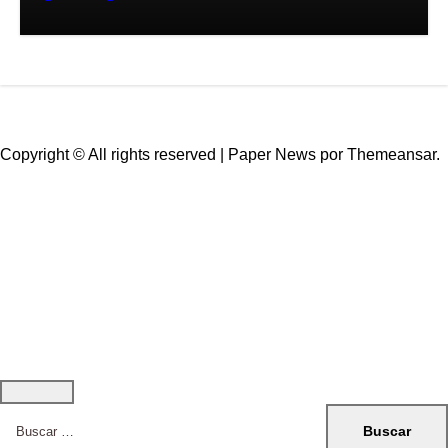
2026
Copyright © All rights reserved
|
Paper News
por
Themeansar
.
ESCÁNER DE
TAMAULIPAS
NOTICIAS DE ACTUALIDAD
Buscar: