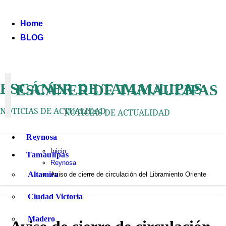
Ir
al
Home
contenido
BLOG
ESCÁNER DE TAMAULIPAS
ESCÁNER DE TAMAULIPAS
NOTICIAS DE ACTUALIDAD
NOTICIAS DE ACTUALIDAD
Reynosa
Inicio
Tamaulipas
Reynosa
Altamira
Aviso de cierre de circulación del Libramiento Oriente
Ciudad Victoria
Madero