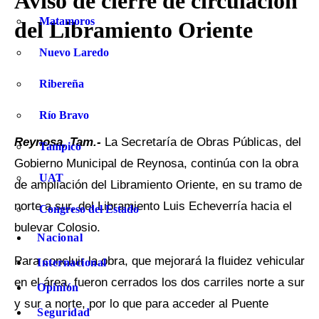
Aviso de cierre de circulación
Matamoros
del Libramiento Oriente
Nuevo Laredo
Ribereña
Río Bravo
Reynosa, Tam.-
La Secretaría de Obras Públicas, del
Tampico
Gobierno Municipal de Reynosa, continúa con la obra
UAT
de ampliación del Libramiento Oriente, en su tramo de
norte a sur, del Libramiento Luis Echeverría hacia el
Congreso del Estado
bulevar Colosio.
Nacional
Para concluir la obra, que mejorará la fluidez vehicular
Internacional
en el área, fueron cerrados los dos carriles norte a sur
Opinión
y sur a norte, por lo que para acceder al Puente
Seguridad