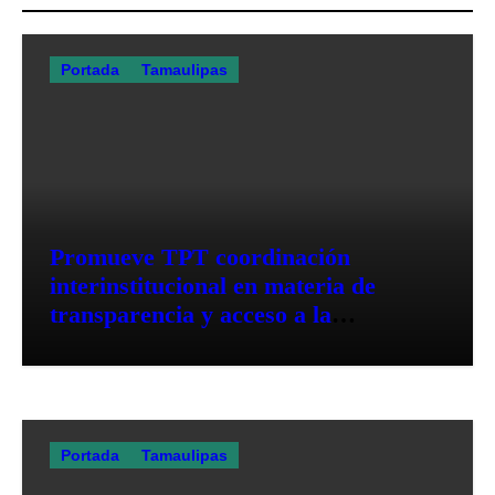
Portada
Tamaulipas
Promueve TPT coordinación
interinstitucional en materia de
transparencia y acceso a la
información pública
Portada
Tamaulipas