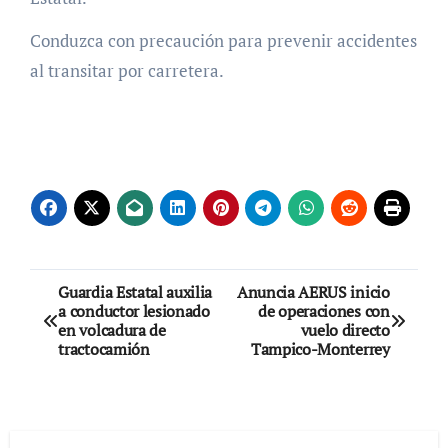
Conduzca con precaución para prevenir accidentes
al transitar por carretera.
Navegación
Guardia Estatal auxilia
Anuncia AERUS inicio
a conductor lesionado
de operaciones con
de
en volcadura de
vuelo directo
tractocamión
Tampico-Monterrey
entradas