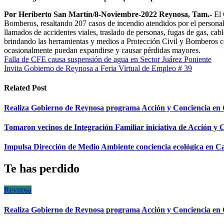
Por Heriberto San Martín/8-Noviembre-2022
Reynosa, Tam.-
El 
Bomberos, resaltando 207 casos de incendio atendidos por el personal
llamados de accidentes viales, traslado de personas, fugas de gas, cab
brindando las herramientas y medios a Protección Civil y Bomberos co
ocasionalmente puedan expandirse y causar pérdidas mayores.
Navegación
Falla de CFE causa suspensión de agua en Sector Juárez Poniente
Invita Gobierno de Reynosa a Feria Virtual de Empleo # 39
de
entradas
Related Post
Realiza Gobierno de Reynosa programa Acción y Conciencia en 
Tomaron vecinos de Integración Familiar iniciativa de Acción y 
Impulsa Dirección de Medio Ambiente conciencia ecológica en
Te has perdido
Reynosa
Realiza Gobierno de Reynosa programa Acción y Conciencia en 