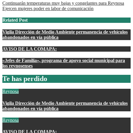
Navegación
Continuarán temperaturas muy bajas y congelantes para Reynosa
Ejercen mujeres poder en labor de comunicación
de
entradas
Related Post
Vigila Dirección de Medio Ambiente permanencia de vehículos
abandonados en vía pública
AVISO DE LA COMAPA:
«Jefes de Familia», programa de apoyo social municipal para
los reynosenses
Te has perdido
Reynosa
Vigila Dirección de Medio Ambiente permanencia de vehículos
abandonados en vía pública
Reynosa
AVISO DE LA COMAPA: