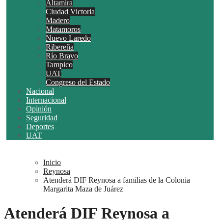
Altamira
Ciudad Victoria
Madero
Matamoros
Nuevo Laredo
Ribereña
Río Bravo
Tampico
UAT
Congreso del Estado
Nacional
Internacional
Opinión
Seguridad
Deportes
UAT
Inicio
Reynosa
Atenderá DIF Reynosa a familias de la Colonia
Margarita Maza de Juárez
Atenderá DIF Reynosa a