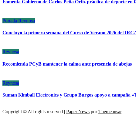
Fomenta Gobierno de Carlos Peña Ortiz práctica de deporte en f
Portada
Reynosa
Concluyó la primera semana del Curso de Verano 2026 del IRC
Reynosa
Recomienda PCyB mantener la calma ante presencia de abejas
Reynosa
Suman Kimball Electronics y Grupo Burgos apoyo a campaña «
Copyright © All rights reserved
|
Paper News
por
Themeansar
.
ESCÁNER DE TAMAULIPAS
NOTICIAS DE ACTUALIDAD