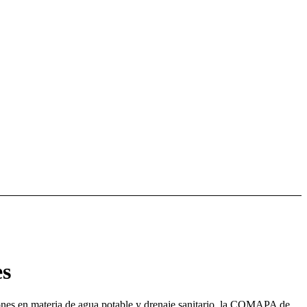
es
iones en materia de agua potable y drenaje sanitario, la COMAPA de