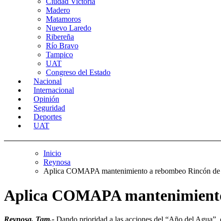
Ciudad Victoria
Madero
Matamoros
Nuevo Laredo
Ribereña
Río Bravo
Tampico
UAT
Congreso del Estado
Nacional
Internacional
Opinión
Seguridad
Deportes
UAT
Inicio
Reynosa
Aplica COMAPA mantenimiento a rebombeo Rincón de l
Aplica COMAPA mantenimiento 
Reynosa, Tam.-
Dando prioridad a las acciones del “Año del Agua”, 