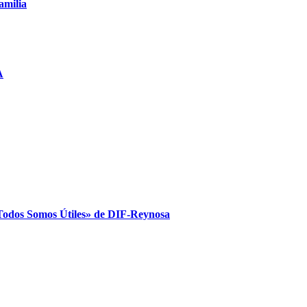
amilia
A
Todos Somos Útiles» de DIF-Reynosa