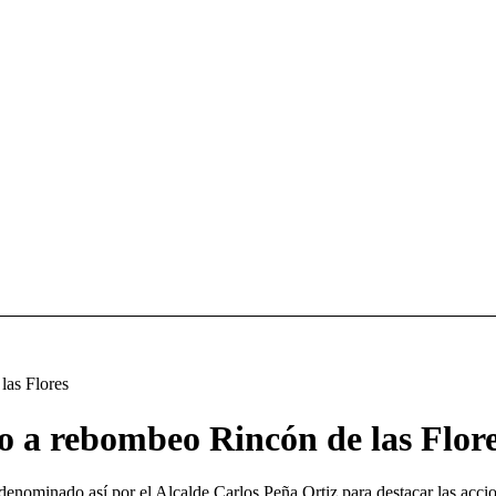
as Flores
a rebombeo Rincón de las Flor
denominado así por el Alcalde Carlos Peña Ortiz para destacar las acc