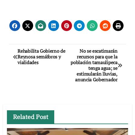
Navegación
Rehabilita Gobierno de
No se escatimarán
Reynosa semáforos y
recursos para que la
de
vialidades
población tamaulipeca
tenga agua; se
entradas
estimularán lluvias,
anuncia Gobernador
Related Post