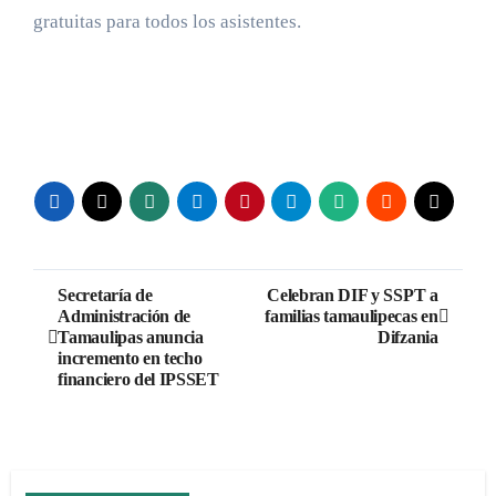
gratuitas para todos los asistentes.
Navegación
Secretaría de
Celebran DIF y SSPT a
Administración de
familias tamaulipecas en
de
Tamaulipas anuncia
Difzania
incremento en techo
entradas
financiero del IPSSET