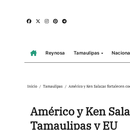
Ir
al
contenido
Reynosa
Tamaulipas
Naciona
Inicio
Tamaulipas
Américo y Ken Salazar fortalecen c
Américo y Ken Sala
Tamaulipas y EU