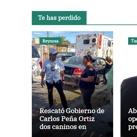
Te has perdido
Reynosa
Ta
Rescató Gobierno de
Ab
Carlos Peña Ortiz
op
dos caninos en
pr
Arecas
de