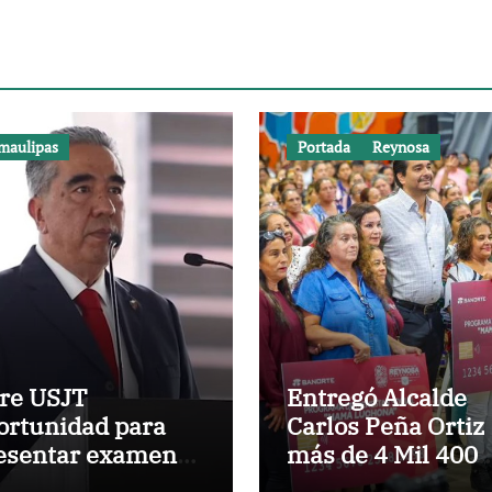
maulipas
Portada
Reynosa
re USJT
Entregó Alcalde
ortunidad para
Carlos Peña Ortiz
esentar examen
más de 4 Mil 400
 admisión, este
apoyos del progr