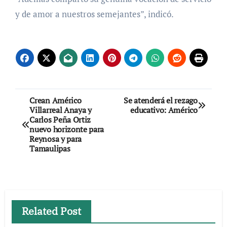
y de amor a nuestros semejantes”, indicó.
Navegación
Crean Américo
Se atenderá el rezago
Villarreal Anaya y
educativo: Américo
de
Carlos Peña Ortiz
nuevo horizonte para
entradas
Reynosa y para
Tamaulipas
Related Post