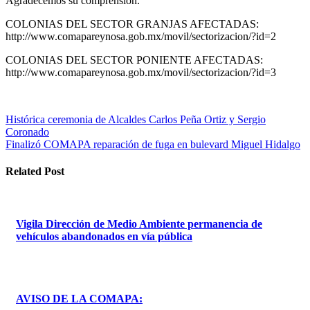
Agradecemos su comprensión.
COLONIAS DEL SECTOR GRANJAS AFECTADAS:
http://www.comapareynosa.gob.mx/movil/sectorizacion/?id=2
COLONIAS DEL SECTOR PONIENTE AFECTADAS:
http://www.comapareynosa.gob.mx/movil/sectorizacion/?id=3
Navegación
Histórica ceremonia de Alcaldes Carlos Peña Ortiz y Sergio
Coronado
de
Finalizó COMAPA reparación de fuga en bulevard Miguel Hidalgo
entradas
Related Post
Vigila Dirección de Medio Ambiente permanencia de
vehículos abandonados en vía pública
AVISO DE LA COMAPA: